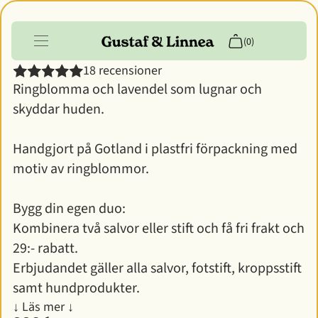
Kroppsstift - Ringblomma
(0)
18 recensioner
Ringblomma och lavendel som lugnar och
Produkter
skyddar huden.
Info
Handgjort på Gotland i plastfri förpackning med
Kundkonto
motiv av ringblommor.
Bygg din egen duo:
Kombinera två salvor eller stift och få fri frakt och
29:- rabatt.
Erbjudandet gäller alla salvor, fotstift, kroppsstift
samt hundprodukter.
↓ Läs mer ↓