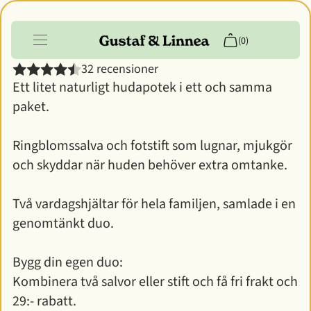
Allt i allo - DUO
(0)
32 recensioner
Ett litet naturligt hudapotek i ett och samma
Produkter
paket.
Info
Ringblomssalva och fotstift som lugnar, mjukgör
Kundkonto
och skyddar när huden behöver extra omtanke.
Två vardagshjältar för hela familjen, samlade i en
genomtänkt duo.
Bygg din egen duo:
Kombinera två salvor eller stift och få fri frakt och
29:- rabatt.