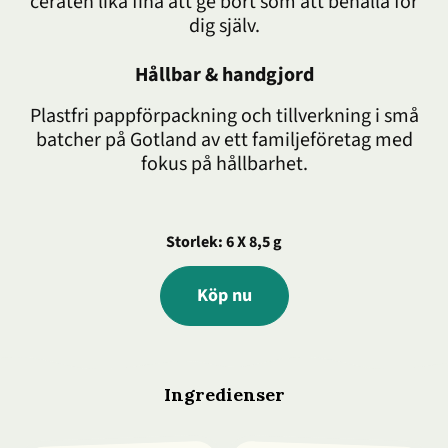
ceraten lika fina att ge bort som att behålla för
dig själv.
Hållbar & handgjord
Plastfri pappförpackning och tillverkning i små
batcher på Gotland av ett familjeföretag med
fokus på hållbarhet.
Storlek: 6 X 8,5 g
Köp nu
Ingredienser