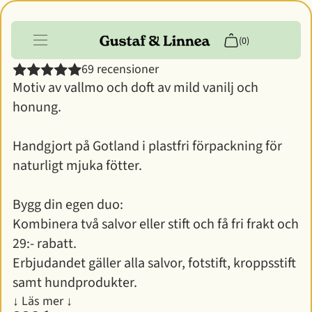
Fotstift - Bivax & Honung
(0)
69 recensioner
Motiv av vallmo och doft av mild vanilj och
Produkter
honung.
Info
Handgjort på Gotland i plastfri förpackning för
Kundkonto
naturligt mjuka fötter.
Bygg din egen duo:
Kombinera två salvor eller stift och få fri frakt och
29:- rabatt.
Erbjudandet gäller alla salvor, fotstift, kroppsstift
samt hundprodukter.
↓ Läs mer ↓