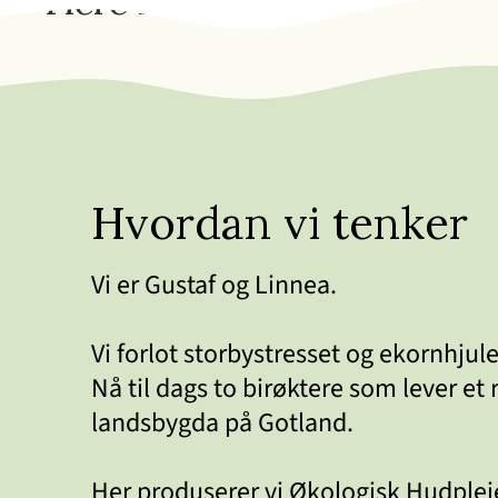
Flere favoritter
Hvordan vi tenker
Vi er Gustaf og Linnea.
Vi forlot storbystresset og ekornhjulet
Nå til dags to birøktere som lever et r
landsbygda på Gotland.
Her produserer vi Økologisk Hudpleie