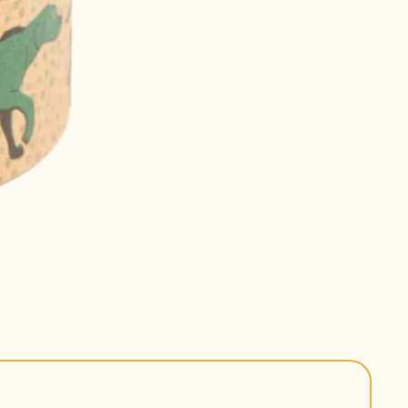
.
ller