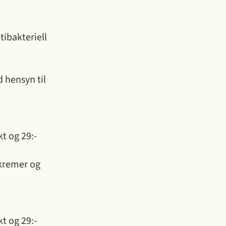
tankene.
tibakteriell
 hensyn til
kt og 29:-
skremer og
kt og 29:-