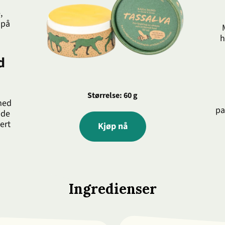
,
 på
h
d
Størrelse: 60 g
med
pa
nde
ert
Kjøp nå
Ingredienser