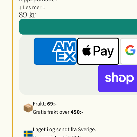
↓ Les mer ↓
89 kr
Frakt:
69:-
Gratis frakt over
450:-
Laget i og sendt fra Sverige.