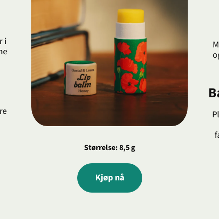
 i
M
ne
o
B
re
P
f
Størrelse: 8,5 g
Kjøp nå