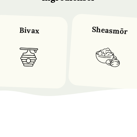
Sheasmör
Bivax