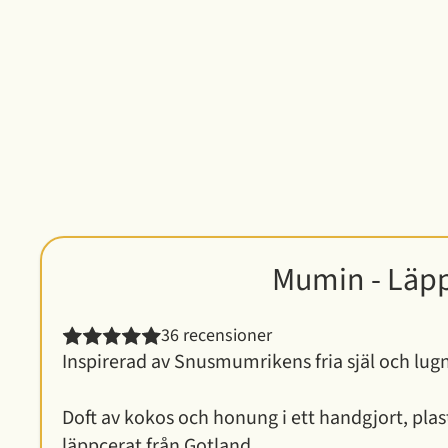
Mumin - Läpp
36 recensioner
Inspirerad av Snusmumrikens fria själ och lugn
Doft av kokos och honung i ett handgjort, plast
läppcerat från Gotland.