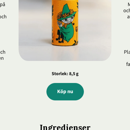
 på
M
och
 och
a
och
Pl
en
f
Storlek: 8,5 g
Köp nu
Ingredienser