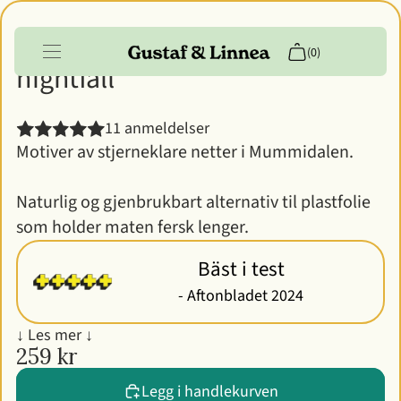
Mummi - Bivoksark " By
(0)
nightfall "
Produkter
11 anmeldelser
Motiver av stjerneklare netter i Mummidalen.
Info
Kundekonto
Naturlig og gjenbrukbart alternativ til plastfolie
som holder maten fersk lenger.
↓ Les mer ↓
259 kr
Legg i handlekurven