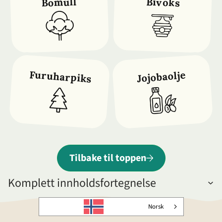
Bomull
Bivoks
Furuharpiks
Jojobaolje
Tilbake til toppen
Komplett innholdsfortegnelse
Norsk