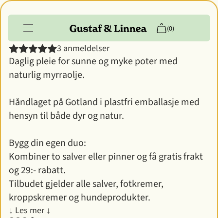
Nøytral salve
(0)
3 anmeldelser
Daglig pleie for sunne og myke poter med
Produkter
naturlig myrraolje.
Info
Håndlaget på Gotland i plastfri emballasje med
Kundekonto
hensyn til både dyr og natur.
Bygg din egen duo:
Kombiner to salver eller pinner og få gratis frakt
og 29:- rabatt.
Tilbudet gjelder alle salver, fotkremer,
kroppskremer og hundeprodukter.
↓ Les mer ↓