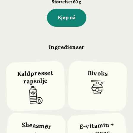
Størrelse: 60 g
Kjøp nå
Ingredienser
Kaldpresset
Bivoks
rapsolje
E-vitamin +
Sheasmør