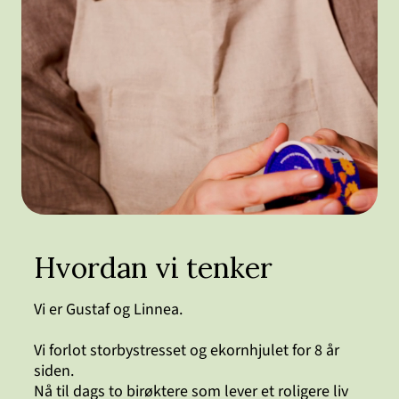
Hvordan vi tenker
Vi er Gustaf og Linnea.
Vi forlot storbystresset og ekornhjulet for 8 år
siden.
Nå til dags to birøktere som lever et roligere liv