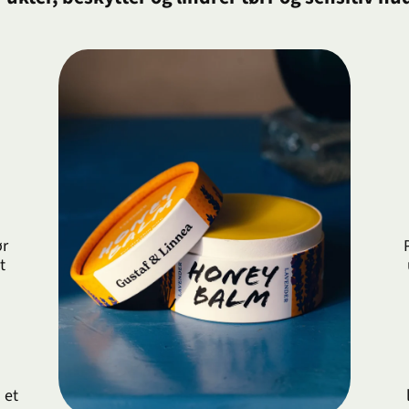
ør
t
 et