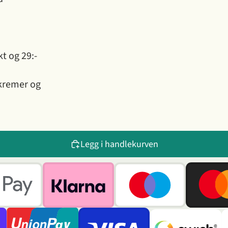
kt og 29:-
skremer og
Legg i handlekurven