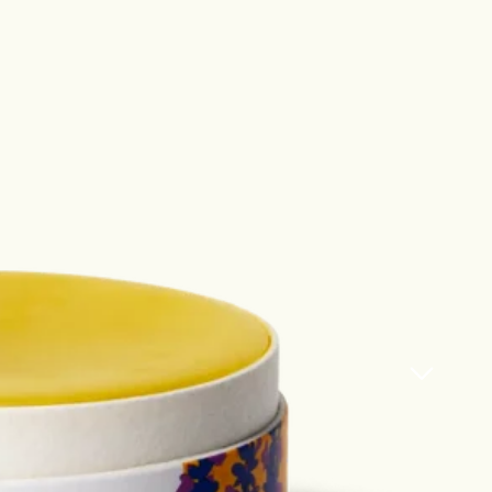
.
ller