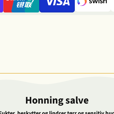
Honning salve
Fukter, beskytter og lindrer tørr og sensitiv hu