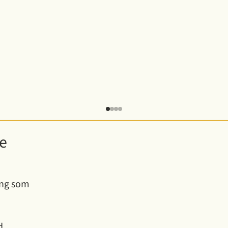
e
ing som
d