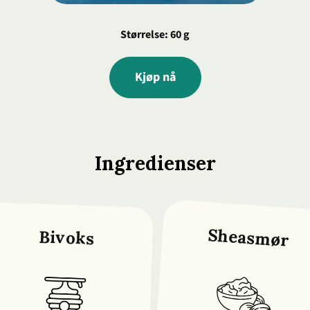
Størrelse: 60 g
Kjøp nå
Ingredienser
Sheasmør
Bivoks