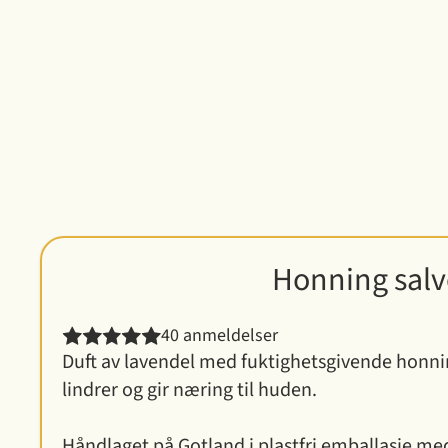
Honning salv
40 anmeldelser
Duft av lavendel med fuktighetsgivende honn
lindrer og gir næring til huden.
Håndlaget på Gotland i plastfri emballasje me