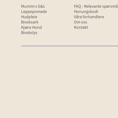
Mummi x G&L
FAQ - Relevante spørsmå
Leppepomade
Honungsbodi
Hudpleie
Våre forhandlere
Mummi x G&L
Bivoksark
Om oss
Kjære Hund
Kontakt
Våre forhandlere
Våre fine produkter m
Bivokslys
motiver av Mummi .
Finn våre produkter i 
nær deg.
Kjære hund
Vår kolleksjon for me
beste venn.
Gotlandssåpen