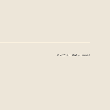
.
© 2025 Gustaf & Linnea
ller