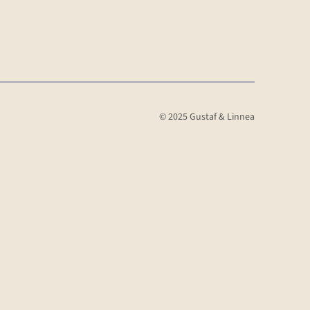
.
© 2025 Gustaf & Linnea
ller